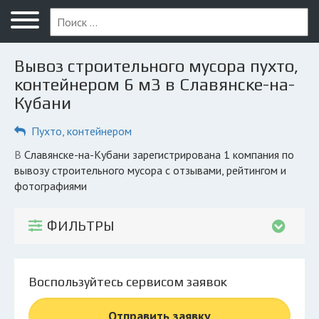
Меню
Главная
Вывоз строительного мусора пухто,
Вопрос юристу
контейнером 6 м3 в Славянске-на-
Кубани
Славянск-на-Кубани
Пухто, контейнером
ПОЛЬЗОВАТЕЛЯМ
Компании
в Славянске-на-Кубани зарегистрирована 1 компания по
вывозу строительного мусора с отзывами, рейтингом и
Экоблог
фотографиями
КОМПАНИЯМ
ФИЛЬТРЫ
Личный кабинет
© 2026 Все права защищены
Воспользуйтесь сервисом заявок
Отправить заявку