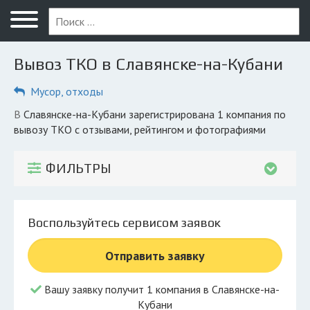
Меню
Главная
Вывоз ТКО в Славянске-на-Кубани
Вопрос юристу
Мусор, отходы
Славянск-на-Кубани
в Славянске-на-Кубани зарегистрирована 1 компания по
ПОЛЬЗОВАТЕЛЯМ
вывозу ТКО с отзывами, рейтингом и фотографиями
Компании
ФИЛЬТРЫ
Экоблог
КОМПАНИЯМ
Воспользуйтесь сервисом заявок
Личный кабинет
Отправить заявку
© 2026 Все права защищены
Вашу заявку получит 1 компания в Славянске-на-
Кубани