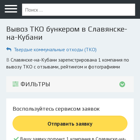
Меню
Главная
Вывоз ТКО бункером в Славянске-
Вопрос юристу
на-Кубани
Славянск-на-Кубани
Твердые коммунальные отходы (ТКО)
ПОЛЬЗОВАТЕЛЯМ
в Славянске-на-Кубани зарегистрирована 1 компания по
вывозу ТКО с отзывами, рейтингом и фотографиями
Компании
Экоблог
ФИЛЬТРЫ
КОМПАНИЯМ
Личный кабинет
Воспользуйтесь сервисом заявок
© 2026 Все права защищены
Отправить заявку
Вашу заявку получит 1 компания в Славянске-на-