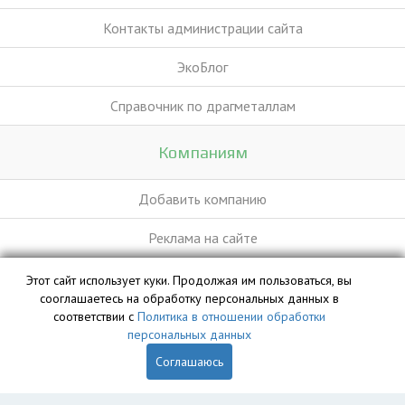
Контакты администрации сайта
ЭкоБлог
Справочник по драгметаллам
Компаниям
Добавить компанию
Реклама на сайте
Этот сайт использует куки. Продолжая им пользоваться, вы
База данных сайта vyvoz.org является интеллектуальной
сооглашаетесь на обработку персональных данных в
собственностью ООО «Профит» и охраняется законом.
соответствии с
Политика в отношении обработки
персональных данных
Соглашаюсь