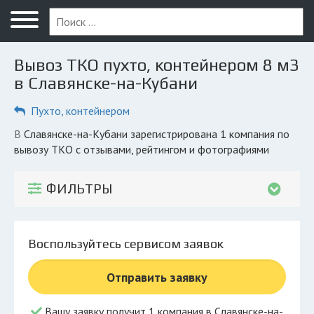
Меню
Главная
Вывоз ТКО пухто, контейнером 8 м3
Вопрос юристу
в Славянске-на-Кубани
Славянск-на-Кубани
Пухто, контейнером
ПОЛЬЗОВАТЕЛЯМ
в Славянске-на-Кубани зарегистрирована 1 компания по
вывозу ТКО с отзывами, рейтингом и фотографиями
Компании
Экоблог
ФИЛЬТРЫ
КОМПАНИЯМ
Личный кабинет
Воспользуйтесь сервисом заявок
© 2026 Все права защищены
Отправить заявку
Вашу заявку получит 1 компания в Славянске-на-