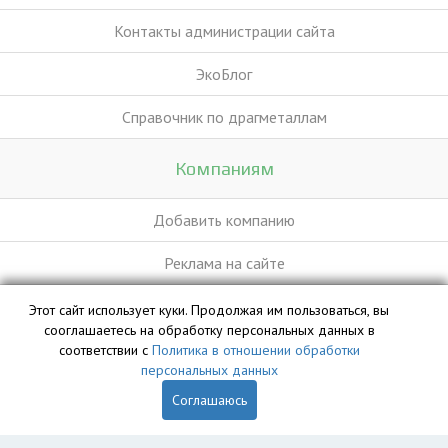
Контакты администрации сайта
ЭкоБлог
Справочник по драгметаллам
Компаниям
Добавить компанию
Реклама на сайте
Этот сайт использует куки. Продолжая им пользоваться, вы
База данных сайта vyvoz.org является интеллектуальной
сооглашаетесь на обработку персональных данных в
собственностью ООО «Профит» и охраняется законом.
соответствии с
Политика в отношении обработки
персональных данных
Соглашаюсь