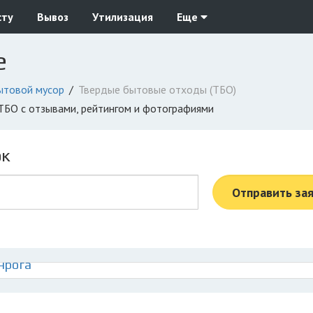
сту
Вывоз
Утилизация
Еще
е
ытовой мусор
Твердые бытовые отходы (ТБО)
 ТБО с отзывами, рейтингом и фотографиями
ок
Отправить за
нрога