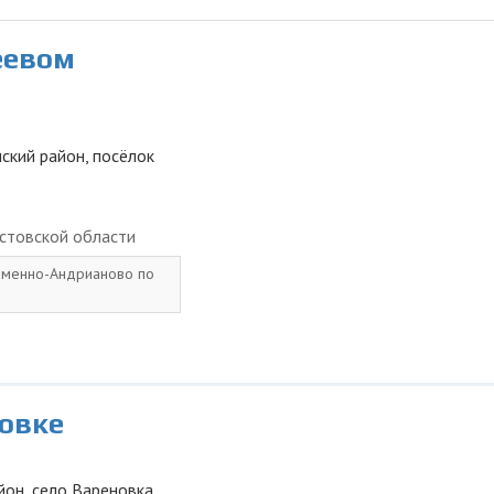
еевом
ский район, посёлок
стовской области
Каменно-Андрианово по
новке
йон, село Вареновка,