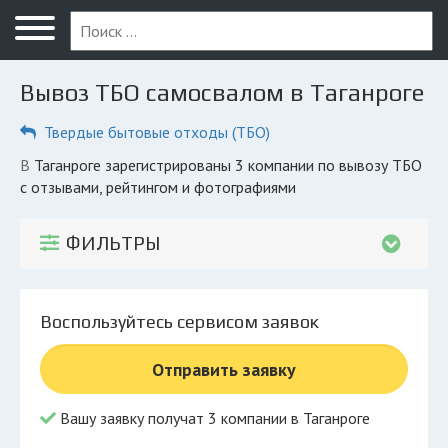
Меню
Главная
Вывоз ТБО самосвалом в Таганроге
Вопрос юристу
Твердые бытовые отходы (ТБО)
Таганрог
в Таганроге зарегистрированы 3 компании по вывозу ТБО
ПОЛЬЗОВАТЕЛЯМ
с отзывами, рейтингом и фотографиями
Компании
ФИЛЬТРЫ
Экоблог
КОМПАНИЯМ
Воспользуйтесь сервисом заявок
Личный кабинет
Отправить заявку
© 2026 Все права защищены
Вашу заявку получат 3 компании в Таганроге