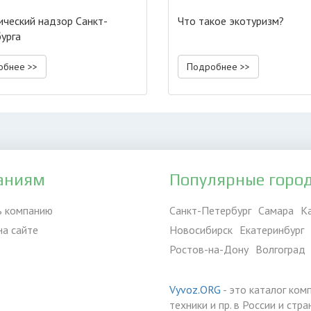
ический надзор Санкт-
Что такое экотуризм?
урга
обнее >>
Подробнее >>
аниям
Популярные горо
ь компанию
Санкт-Петербург
Самара
К
на сайте
Новосибирск
Екатеринбург
Ростов-на-Дону
Волгоград
Vyvoz.ORG
- это каталог ком
техники и пр. в России и ст