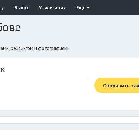
ту
Вывоз
Утилизация
Еще
бове
ывами, рейтингом и фотографиями
ок
Отправить за