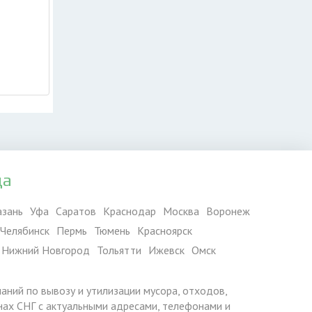
да
азань
Уфа
Саратов
Краснодар
Москва
Воронеж
Челябинск
Пермь
Тюмень
Красноярск
Нижний Новгород
Тольятти
Ижевск
Омск
паний по вывозу и утилизации мусора, отходов,
ранах СНГ с актуальными адресами, телефонами и