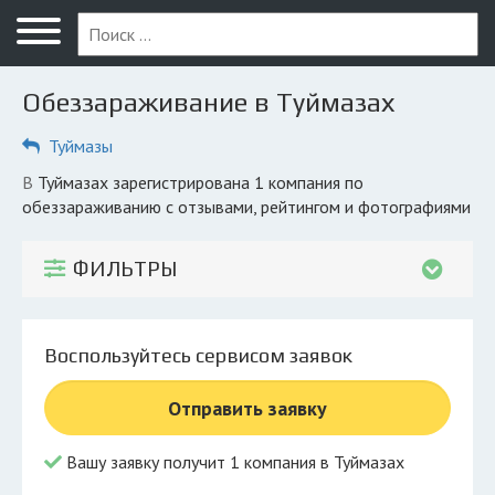
Меню
Главная
Обеззараживание в Туймазах
Вопрос юристу
Туймазы
Туймазы
в Туймазах зарегистрирована 1 компания по
ПОЛЬЗОВАТЕЛЯМ
обеззараживанию с отзывами, рейтингом и фотографиями
Вывоз
ФИЛЬТРЫ
Рег. операторы
Обеззараживание
Воспользуйтесь сервисом заявок
КОМПАНИЯМ
Отправить заявку
Личный кабинет
Вашу заявку получит 1 компания в Туймазах
© 2026 Все права защищены