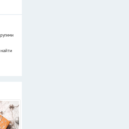
другими
 найти