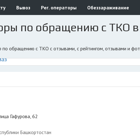
сту
Вывоз
Рег. операторы
Обеззараживание
оры по обращению с ТКО в
ор по обращению с ТКО с отзывами, с рейтингом, отзывами и фо
маз
лица Гафурова, 62
спублики Башкортостан