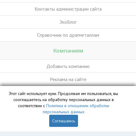
Контакты администрации сайта
ЭкоБлог
Справочник по драгметаллам
Компаниям
Добавить компанию
Реклама на сайте
Этот сайт использует куки. Продолжая им пользоваться, вы
База данных сайта vyvoz.org является интеллектуальной
сооглашаетесь на обработку персональных данных в
собственностью ООО «Профит» и охраняется законом.
соответствии с
Политика в отношении обработки
персональных данных
Соглашаюсь