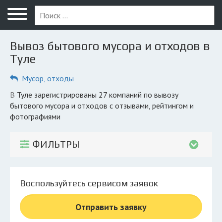
Меню
Главная
Вывоз бытового мусора и отходов в
Вопрос юристу
Туле
Тула
Мусор, отходы
ПОЛЬЗОВАТЕЛЯМ
в Туле зарегистрированы 27 компаний по вывозу
бытового мусора и отходов с отзывами, рейтингом и
Компании
фотографиями
Экоблог
ФИЛЬТРЫ
КОМПАНИЯМ
Личный кабинет
Воспользуйтесь сервисом заявок
© 2026 Все права защищены
Отправить заявку