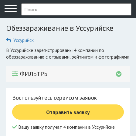
Меню
Главная
Обеззараживание в Уссурийске
Вопрос юристу
Уссурийск
Уссурийск
в Уссурийске зарегистрированы 4 компании по
ПОЛЬЗОВАТЕЛЯМ
обеззараживанию с отзывами, рейтингом и фотографиями
Компании
ФИЛЬТРЫ
Экоблог
КОМПАНИЯМ
Воспользуйтесь сервисом заявок
Личный кабинет
Отправить заявку
© 2026 Все права защищены
Вашу заявку получат 4 компании в Уссурийске