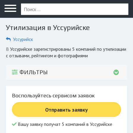
Меню
Главная
Утилизация в Уссурийске
Вопрос юристу
Уссурийск
Уссурийск
в Уссурийске зарегистрированы 5 компаний по утилизации
ПОЛЬЗОВАТЕЛЯМ
с отзывами, рейтингом и фотографиями
Компании
ФИЛЬТРЫ
Экоблог
КОМПАНИЯМ
Воспользуйтесь сервисом заявок
Личный кабинет
Отправить заявку
© 2026 Все права защищены
Вашу заявку получат 5 компаний в Уссурийске