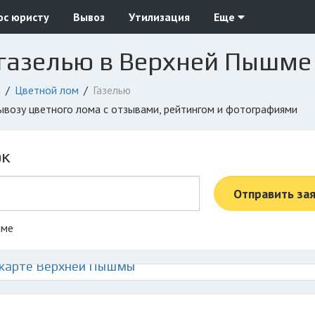
ос юристу
Вывоз
Утилизация
Еще
 газелью в Верхней Пышме
м
Цветной лом
Газелью
ывозу цветного лома с отзывами, рейтингом и фотографиями
ок
Отправить за
шме
 карте Верхней Пышмы