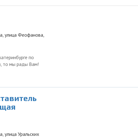
а, улица Феофанова,
атеринбурге по
, то мы рады Вам!
ставитель
ющая
а, улица Уральских