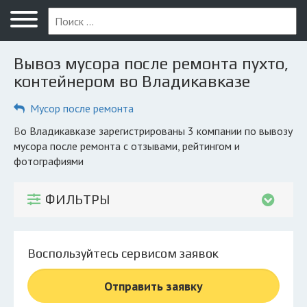
Меню
Главная
Вывоз мусора после ремонта пухто,
Вопрос юристу
контейнером во Владикавказе
Владикавказ
Мусор после ремонта
ПОЛЬЗОВАТЕЛЯМ
во Владикавказе зарегистрированы 3 компании по вывозу
мусора после ремонта с отзывами, рейтингом и
Компании
фотографиями
Экоблог
ФИЛЬТРЫ
КОМПАНИЯМ
Личный кабинет
Воспользуйтесь сервисом заявок
© 2026 Все права защищены
Отправить заявку