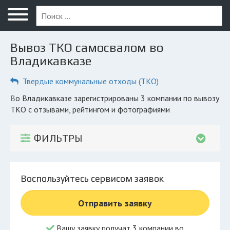
Меню
Главная
Вывоз ТКО самосвалом во
Вопрос юристу
Владикавказе
Владикавказ
Твердые коммунальные отходы (ТКО)
ПОЛЬЗОВАТЕЛЯМ
во Владикавказе зарегистрированы 3 компании по вывозу
ТКО с отзывами, рейтингом и фотографиями
Компании
Экоблог
ФИЛЬТРЫ
КОМПАНИЯМ
Личный кабинет
Воспользуйтесь сервисом заявок
© 2026 Все права защищены
Отправить заявку
Вашу заявку получат 3 компании во