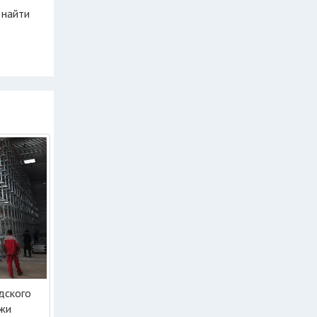
 найти
дского
ажи