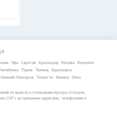
да
азань
Уфа
Саратов
Краснодар
Москва
Воронеж
Челябинск
Пермь
Тюмень
Красноярск
Нижний Новгород
Тольятти
Ижевск
Омск
паний по вывозу и утилизации мусора, отходов,
ранах СНГ с актуальными адресами, телефонами и