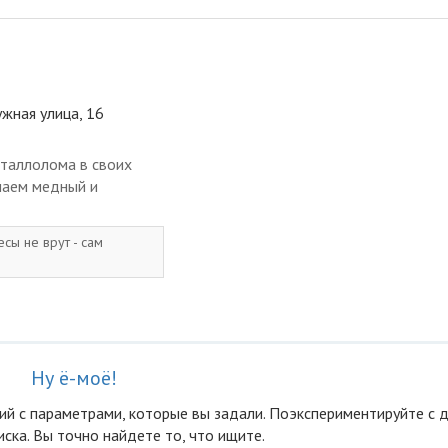
ужная улица, 16
таллолома в своих
маем медный и
сы не врут - сам
Ну ё-моё!
ий с параметрами, которые вы задали. Поэкспериментируйте с 
ска. Вы точно найдете то, что ищите.