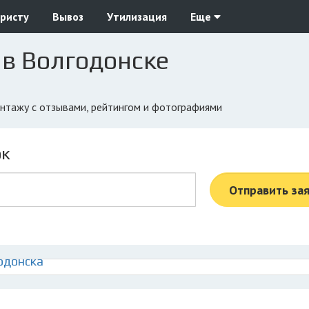
ристу
Вывоз
Утилизация
Еще
в Волгодонске
онтажу с отзывами, рейтингом и фотографиями
ок
Отправить за
одонска