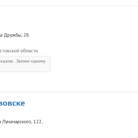
ца Дружбы, 2Б
стовской области
неделю . Звонил одному
зовске
 Луначарского, 122,