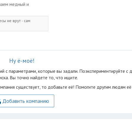
маем медный и
сы не врут - сам
Ну ё-моё!
ий с параметрами, которые вы задали. Поэкспериментируйте с 
ска. Вы точно найдете то, что ищите.
омпания существует, то добавьте её! Помогите другим людям её
Добавить компанию