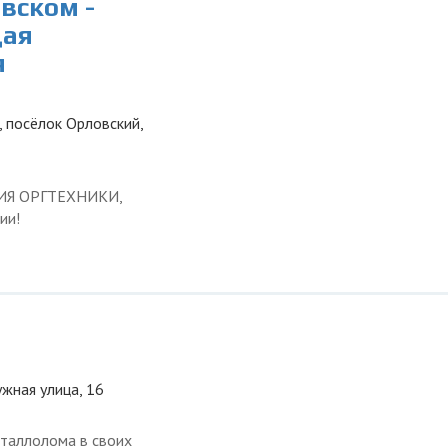
вском -
щая
я
, посёлок Орловский,
ЦИЯ ОРГТЕХНИКИ,
ии!
ужная улица, 16
таллолома в своих