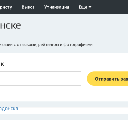
ристу
Вывоз
Утилизация
Еще
нске
лизации с отзывами, рейтингом и фотографиями
ок
Отправить за
одонска