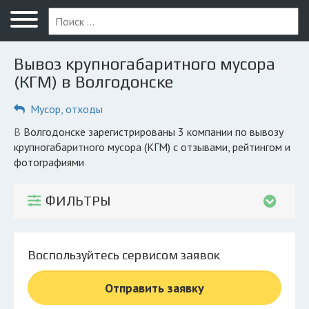
Меню
Главная
Вывоз крупногабаритного мусора
Вопрос юристу
(КГМ) в Волгодонске
Волгодонск
Мусор, отходы
ПОЛЬЗОВАТЕЛЯМ
в Волгодонске зарегистрированы 3 компании по вывозу
крупногабаритного мусора (КГМ) с отзывами, рейтингом и
Компании
фотографиями
Экоблог
ФИЛЬТРЫ
КОМПАНИЯМ
Личный кабинет
Воспользуйтесь сервисом заявок
© 2026 Все права защищены
Отправить заявку