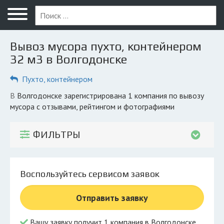
Меню
Главная
Вывоз мусора пухто, контейнером
Вопрос юристу
32 м3 в Волгодонске
Волгодонск
Пухто, контейнером
ПОЛЬЗОВАТЕЛЯМ
в Волгодонске зарегистрирована 1 компания по вывозу
мусора с отзывами, рейтингом и фотографиями
Компании
Экоблог
ФИЛЬТРЫ
КОМПАНИЯМ
Личный кабинет
Воспользуйтесь сервисом заявок
© 2026 Все права защищены
Отправить заявку
Вашу заявку получит 1 компания в Волгодонске