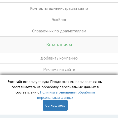
Контакты администрации сайта
ЭкоБлог
Справочник по драгметаллам
Компаниям
Добавить компанию
Реклама на сайте
Этот сайт использует куки. Продолжая им пользоваться, вы
База данных сайта vyvoz.org является интеллектуальной
сооглашаетесь на обработку персональных данных в
собственностью ООО «Профит» и охраняется законом.
соответствии с
Политика в отношении обработки
персональных данных
Соглашаюсь