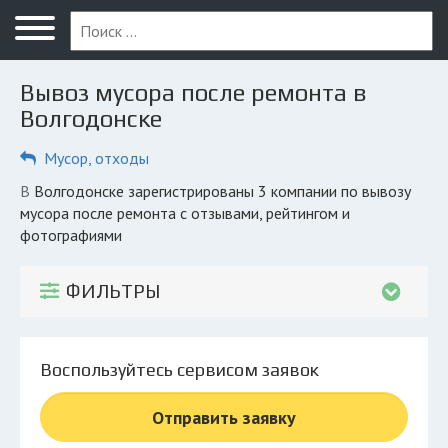
Меню
Главная
Вывоз мусора после ремонта в
Вопрос юристу
Волгодонске
Волгодонск
Мусор, отходы
ПОЛЬЗОВАТЕЛЯМ
в Волгодонске зарегистрированы 3 компании по вывозу
мусора после ремонта с отзывами, рейтингом и
Компании
фотографиями
Экоблог
ФИЛЬТРЫ
КОМПАНИЯМ
Личный кабинет
Воспользуйтесь сервисом заявок
© 2026 Все права защищены
Отправить заявку