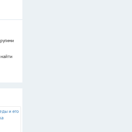
другими
 найти