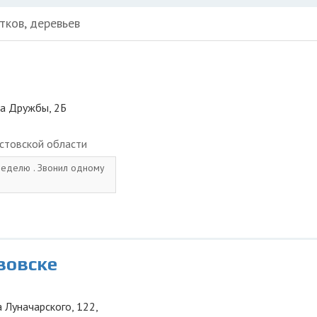
тков, деревьев
ца Дружбы, 2Б
стовской области
неделю . Звонил одному
зовске
 Луначарского, 122,