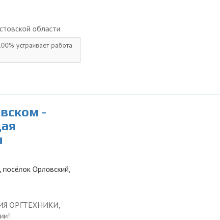
стовской области
 100% устраивает работа
вском -
щая
я
, посёлок Орловский,
ЦИЯ ОРГТЕХНИКИ,
ии!