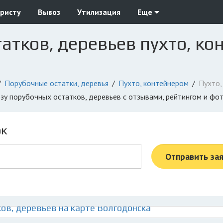
ристу
Вывоз
Утилизация
Еще
атков, деревьев пухто, ко
Порубочные остатки, деревья
Пухто, контейнером
Пухто,
озу порубочных остатков, деревьев с отзывами, рейтингом и фо
ок
Отправить за
ов, деревьев на карте Волгодонска