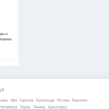
еды и
еловека
да
азань
Уфа
Саратов
Краснодар
Москва
Воронеж
Челябинск
Пермь
Тюмень
Красноярск