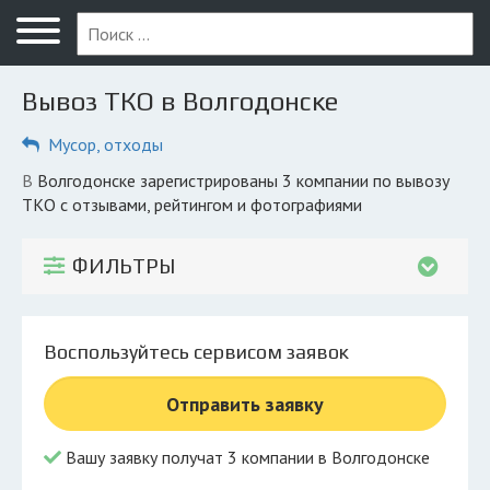
Меню
Главная
Вывоз ТКО в Волгодонске
Вопрос юристу
Мусор, отходы
Волгодонск
в Волгодонске зарегистрированы 3 компании по вывозу
ПОЛЬЗОВАТЕЛЯМ
ТКО с отзывами, рейтингом и фотографиями
Компании
ФИЛЬТРЫ
Экоблог
КОМПАНИЯМ
Воспользуйтесь сервисом заявок
Личный кабинет
Отправить заявку
© 2026 Все права защищены
Вашу заявку получат 3 компании в Волгодонске