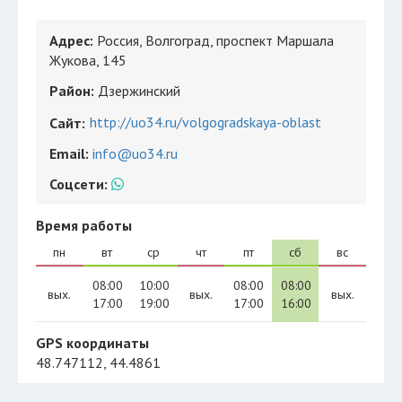
Адрес:
Россия, Волгоград, проспект Маршала
Жукова, 145
Район:
Дзержинский
http://uo34.ru/volgogradskaya-oblast
Сайт:
Email:
info@uo34.ru
Соцсети:
Время работы
пн
вт
ср
чт
пт
сб
вс
08:00
10:00
08:00
08:00
вых.
вых.
вых.
17:00
19:00
17:00
16:00
GPS координаты
48.747112, 44.4861