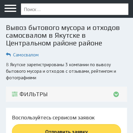
Меню
Главная
Вывоз бытового мусора и отходов
Вопрос юристу
самосвалом в Якутске в
Центральном районе районе
Якутск
Самосвалом
ПОЛЬЗОВАТЕЛЯМ
Компании
в Якутске зарегистрированы 3 компании по вывозу
бытового мусора и отходов с отзывами, рейтингом и
Экоблог
фотографиями
КОМПАНИЯМ
ФИЛЬТРЫ
Личный кабинет
© 2026 Все права защищены
Воспользуйтесь сервисом заявок
Отправить заявку