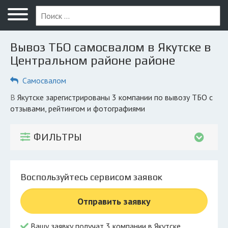
Меню
Главная
Вывоз ТБО самосвалом в Якутске в
Вопрос юристу
Центральном районе районе
Якутск
Самосвалом
ПОЛЬЗОВАТЕЛЯМ
в Якутске зарегистрированы 3 компании по вывозу ТБО с
отзывами, рейтингом и фотографиями
Компании
Экоблог
ФИЛЬТРЫ
КОМПАНИЯМ
Личный кабинет
Воспользуйтесь сервисом заявок
© 2026 Все права защищены
Отправить заявку
Вашу заявку получат 3 компании в Якутске