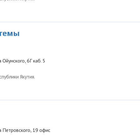
стемы
а Ойунского, 6Г каб. 5
публики Якутия.
ца Петровского, 19 офис