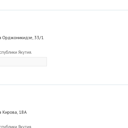
ица Орджоникидзе, 33/1
публики Якутия.
ца Кирова, 18А
публики Якутия.