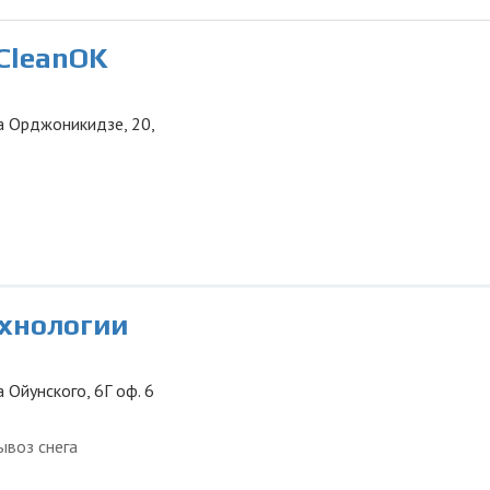
СleanOK
ца Орджоникидзе, 20,
ехнологии
а Ойунского, 6Г оф. 6
ывоз снега