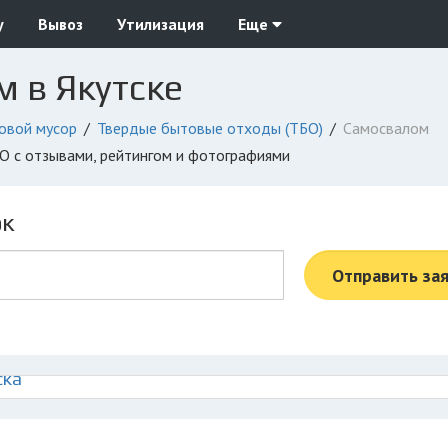
у
Вывоз
Утилизация
Еще
 в Якутске
овой мусор
Твердые бытовые отходы (ТБО)
Самосвалом
БО с отзывами, рейтингом и фотографиями
ок
Отправить за
ска