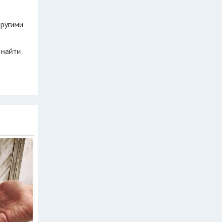
другими
 найти