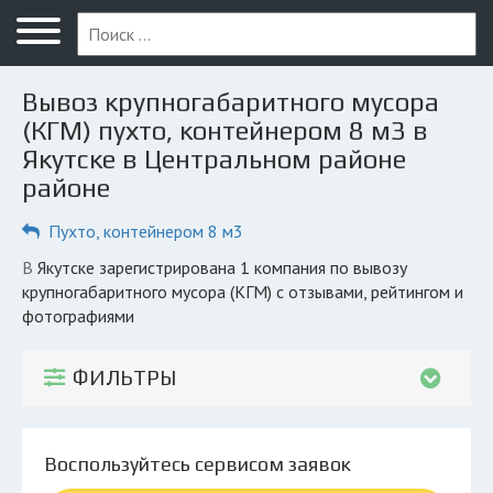
Меню
Главная
Вывоз крупногабаритного мусора
Вопрос юристу
(КГМ) пухто, контейнером 8 м3 в
Якутске в Центральном районе
Якутск
районе
ПОЛЬЗОВАТЕЛЯМ
Пухто, контейнером 8 м3
Компании
в Якутске зарегистрирована 1 компания по вывозу
Экоблог
крупногабаритного мусора (КГМ) с отзывами, рейтингом и
фотографиями
КОМПАНИЯМ
Личный кабинет
ФИЛЬТРЫ
© 2026 Все права защищены
Воспользуйтесь сервисом заявок