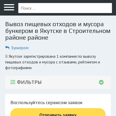
Меню
Главная
Вывоз пищевых отходов и мусора
Вопрос юристу
бункером в Якутске в Строительном
районе районе
Якутск
Бункером
ПОЛЬЗОВАТЕЛЯМ
Компании
в Якутске зарегистрирована 1 компания по вывозу
пищевых отходов и мусора с отзывами, рейтингом и
Экоблог
фотографиями
КОМПАНИЯМ
ФИЛЬТРЫ
Личный кабинет
© 2026 Все права защищены
Воспользуйтесь сервисом заявок
Отправить заявку