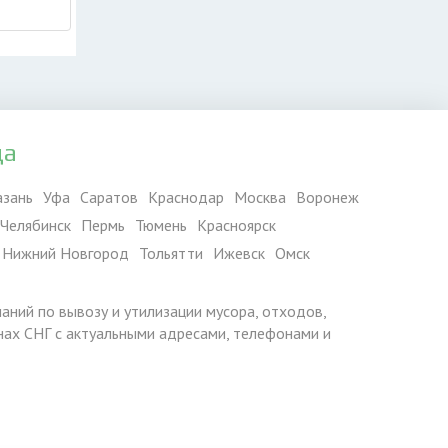
да
азань
Уфа
Саратов
Краснодар
Москва
Воронеж
Челябинск
Пермь
Тюмень
Красноярск
Нижний Новгород
Тольятти
Ижевск
Омск
паний по вывозу и утилизации мусора, отходов,
ранах СНГ с актуальными адресами, телефонами и