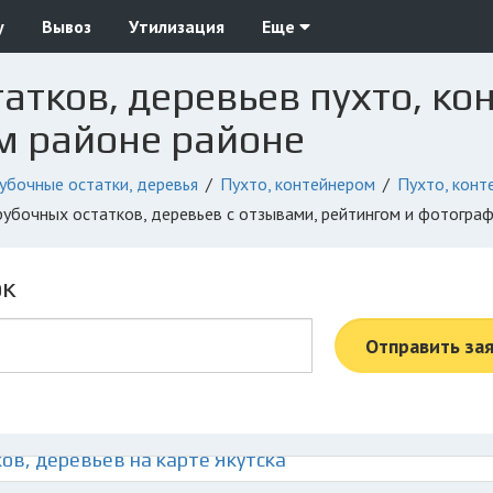
у
Вывоз
Утилизация
Еще
атков, деревьев пухто, ко
м районе районе
убочные остатки, деревья
Пухто, контейнером
Пухто, конт
орубочных остатков, деревьев с отзывами, рейтингом и фотогра
ок
Отправить за
ов, деревьев на карте Якутска