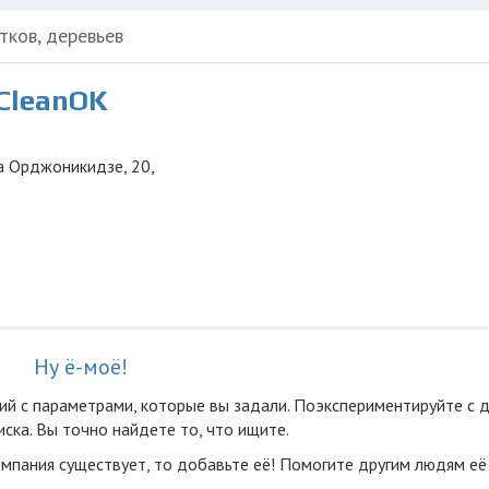
тков, деревьев
СleanOK
ца Орджоникидзе, 20,
Ну ё-моё!
ий с параметрами, которые вы задали. Поэкспериментируйте с 
ска. Вы точно найдете то, что ищите.
омпания существует, то добавьте её! Помогите другим людям её