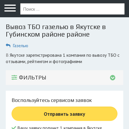
Меню
Главная
Вывоз ТБО газелью в Якутске в
Вопрос юристу
Губинском районе районе
Якутск
Газелью
ПОЛЬЗОВАТЕЛЯМ
в Якутске зарегистрирована 1 компания по вывозу ТБО с
отзывами, рейтингом и фотографиями
Компании
Экоблог
ФИЛЬТРЫ
КОМПАНИЯМ
Личный кабинет
Воспользуйтесь сервисом заявок
© 2026 Все права защищены
Отправить заявку
Вашу заявку получит 1 компания в Якутске