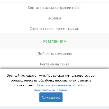
Контакты администрации сайта
ЭкоБлог
Справочник по драгметаллам
Компаниям
Добавить компанию
Реклама на сайте
Этот сайт использует куки. Продолжая им пользоваться, вы
База данных сайта vyvoz.org является интеллектуальной
сооглашаетесь на обработку персональных данных в
собственностью ООО «Профит» и охраняется законом.
соответствии с
Политика в отношении обработки
персональных данных
Соглашаюсь