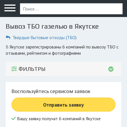
Меню
Главная
Вывоз ТБО газелью в Якутске
Вопрос юристу
Твердые бытовые отходы (ТБО)
Якутск
в Якутске зарегистрированы 6 компаний по вывозу ТБО с
ПОЛЬЗОВАТЕЛЯМ
отзывами, рейтингом и фотографиями
Компании
ФИЛЬТРЫ
Экоблог
КОМПАНИЯМ
Воспользуйтесь сервисом заявок
Личный кабинет
Отправить заявку
© 2026 Все права защищены
Вашу заявку получат 6 компаний в Якутске