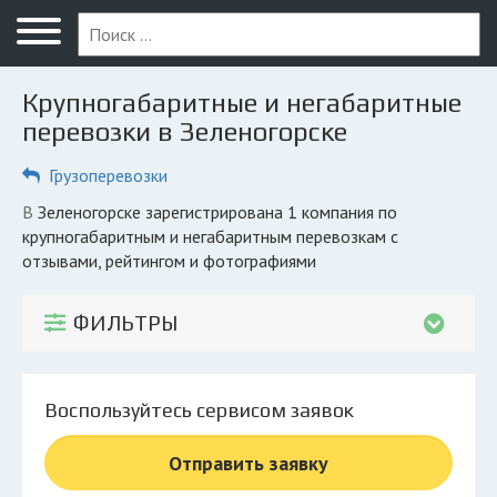
Меню
Главная
Крупногабаритные и негабаритные
Вопрос юристу
перевозки в Зеленогорске
Зеленогорск
Грузоперевозки
ПОЛЬЗОВАТЕЛЯМ
в Зеленогорске зарегистрирована 1 компания по
крупногабаритным и негабаритным перевозкам с
Компании
отзывами, рейтингом и фотографиями
Экоблог
ФИЛЬТРЫ
КОМПАНИЯМ
Личный кабинет
Воспользуйтесь сервисом заявок
© 2026 Все права защищены
Отправить заявку