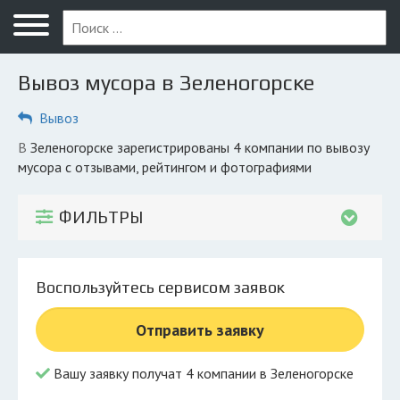
Меню
Главная
Вывоз мусора в Зеленогорске
Вопрос юристу
Вывоз
Зеленогорск
в Зеленогорске зарегистрированы 4 компании по вывозу
ПОЛЬЗОВАТЕЛЯМ
мусора с отзывами, рейтингом и фотографиями
Компании
ФИЛЬТРЫ
Экоблог
КОМПАНИЯМ
Воспользуйтесь сервисом заявок
Личный кабинет
Отправить заявку
© 2026 Все права защищены
Вашу заявку получат 4 компании в Зеленогорске