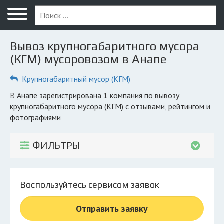
Меню
Главная
Вывоз крупногабаритного мусора
Вопрос юристу
(КГМ) мусоровозом в Анапе
Анапа
Крупногабаритный мусор (КГМ)
ПОЛЬЗОВАТЕЛЯМ
в Анапе зарегистрирована 1 компания по вывозу
крупногабаритного мусора (КГМ) с отзывами, рейтингом и
Компании
фотографиями
Экоблог
ФИЛЬТРЫ
КОМПАНИЯМ
Личный кабинет
Воспользуйтесь сервисом заявок
© 2026 Все права защищены
Отправить заявку