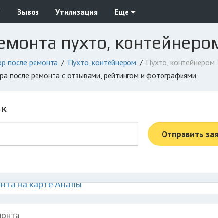
у
Вывоз
Утилизация
Еще
емонта пухто, контейнеро
р после ремонта
Пухто, контейнером
Пухто, контейнером 
ора после ремонта с отзывами, рейтингом и фотографиями
ок
Отправить за
нта на карте Анапы
монта