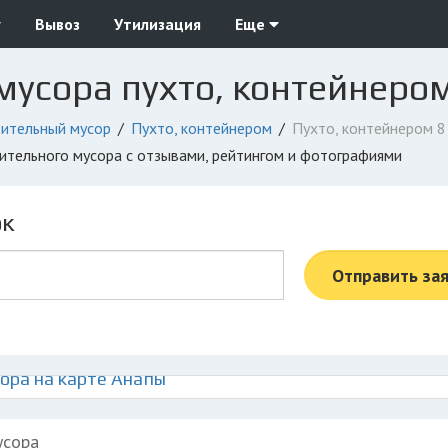
у
Вывоз
Утилизация
Еще
мусора пухто, контейнером
ительный мусор
Пухто, контейнером
Пухто, контейнером 8
оительного мусора с отзывами, рейтингом и фотографиями
ок
Отправить за
ора на карте Анапы
усора