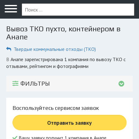
Меню
Главная
Вывоз ТКО пухто, контейнером в
Вопрос юристу
Анапе
Анапа
Твердые коммунальные отходы (ТКО)
ПОЛЬЗОВАТЕЛЯМ
в Анапе зарегистрирована 1 компания по вывозу ТКО с
отзывами, рейтингом и фотографиями
Компании
Экоблог
ФИЛЬТРЫ
КОМПАНИЯМ
Личный кабинет
Воспользуйтесь сервисом заявок
© 2026 Все права защищены
Отправить заявку
Вашу заявку получит 1 компания в Анапе