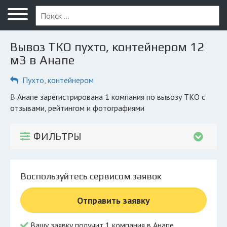
Меню
Главная
Вывоз ТКО пухто, контейнером 12
Вопрос юристу
м3 в Анапе
Анапа
Пухто, контейнером
ПОЛЬЗОВАТЕЛЯМ
в Анапе зарегистрирована 1 компания по вывозу ТКО с
отзывами, рейтингом и фотографиями
Компании
Экоблог
ФИЛЬТРЫ
КОМПАНИЯМ
Личный кабинет
Воспользуйтесь сервисом заявок
© 2026 Все права защищены
Отправить заявку
Вашу заявку получит 1 компания в Анапе