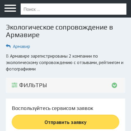
Меню
Главная
Экологическое сопровождение в
Вопрос юристу
Армавире
Армавир
Армавир
ПОЛЬЗОВАТЕЛЯМ
в Армавире зарегистрированы 2 компании по
экологическому сопровождению с отзывами, рейтингом и
Компании
фотографиями
Экоблог
ФИЛЬТРЫ
КОМПАНИЯМ
Личный кабинет
Воспользуйтесь сервисом заявок
© 2026 Все права защищены
Отправить заявку