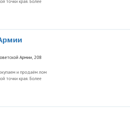
ой точки края. Более
 Армии
Советской Армии, 208
окупаем и продаём лом
ой точки края. Более
е