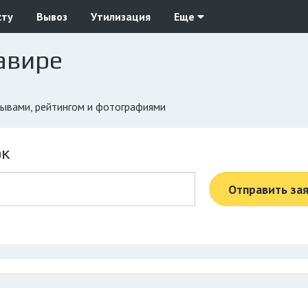
сту
Вывоз
Утилизация
Еще
авире
тзывами, рейтингом и фотографиями
ок
Отправить за