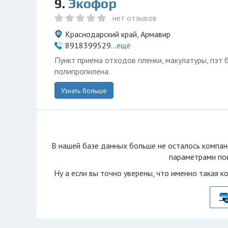
9.
Экофор
нет отзывов
Краснодарский край, Армавир
8918399529...
ещё
Пункт приема отходов пленки, макулатуры, пэт 
полипропилена.
Узнать больше
В нашей базе данных больше не осталоcь компан
параметрами пои
Ну а если вы точно уверены, что именно такая к