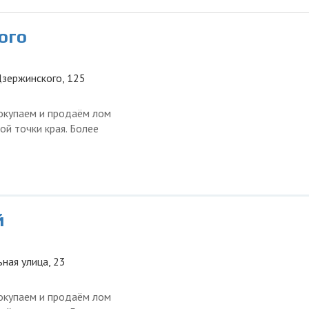
ого
Дзержинского, 125
окупаем и продаём лом
ой точки края. Более
й
ьная улица, 23
окупаем и продаём лом