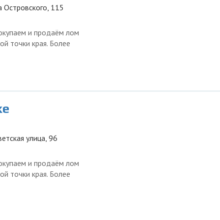
а Островского, 115
окупаем и продаём лом
ой точки края. Более
ке
ветская улица, 96
окупаем и продаём лом
ой точки края. Более