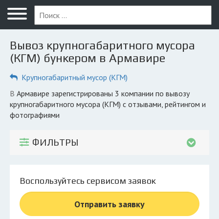
Меню
Главная
Вывоз крупногабаритного мусора
Вопрос юристу
(КГМ) бункером в Армавире
Армавир
Крупногабаритный мусор (КГМ)
ПОЛЬЗОВАТЕЛЯМ
в Армавире зарегистрированы 3 компании по вывозу
крупногабаритного мусора (КГМ) с отзывами, рейтингом и
Компании
фотографиями
Экоблог
ФИЛЬТРЫ
КОМПАНИЯМ
Личный кабинет
Воспользуйтесь сервисом заявок
© 2026 Все права защищены
Отправить заявку