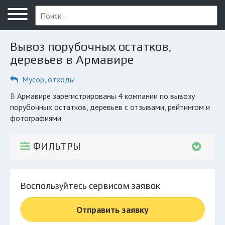
Меню
Главная
Вывоз порубочных остатков,
Вопрос юристу
деревьев в Армавире
Армавир
Мусор, отходы
ПОЛЬЗОВАТЕЛЯМ
в Армавире зарегистрированы 4 компании по вывозу
порубочных остатков, деревьев с отзывами, рейтингом и
Компании
фотографиями
Экоблог
ФИЛЬТРЫ
КОМПАНИЯМ
Личный кабинет
Воспользуйтесь сервисом заявок
© 2026 Все права защищены
Отправить заявку