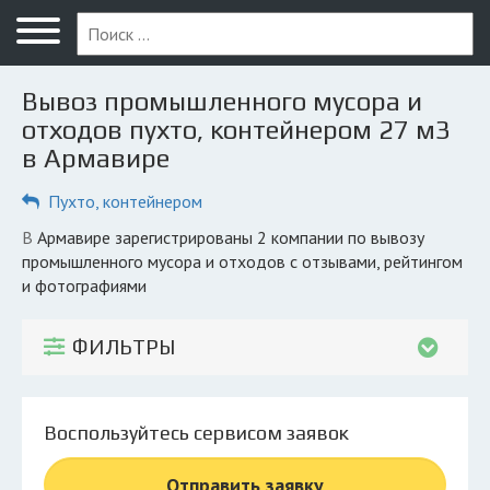
Меню
Главная
Вывоз промышленного мусора и
Вопрос юристу
отходов пухто, контейнером 27 м3
в Армавире
Армавир
Пухто, контейнером
ПОЛЬЗОВАТЕЛЯМ
Компании
в Армавире зарегистрированы 2 компании по вывозу
промышленного мусора и отходов с отзывами, рейтингом
Экоблог
и фотографиями
КОМПАНИЯМ
ФИЛЬТРЫ
Личный кабинет
© 2026 Все права защищены
Воспользуйтесь сервисом заявок
Отправить заявку