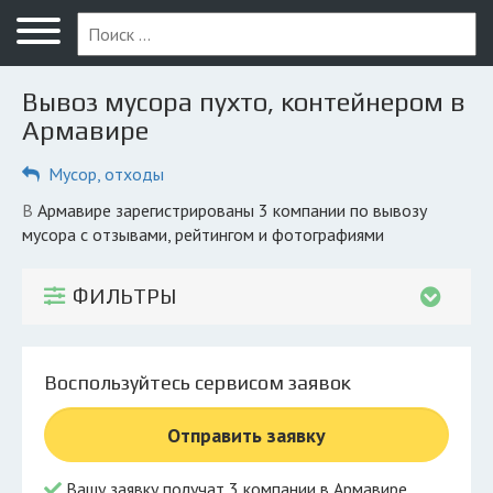
Меню
Главная
Вывоз мусора пухто, контейнером в
Вопрос юристу
Армавире
Армавир
Мусор, отходы
ПОЛЬЗОВАТЕЛЯМ
в Армавире зарегистрированы 3 компании по вывозу
мусора с отзывами, рейтингом и фотографиями
Компании
Экоблог
ФИЛЬТРЫ
КОМПАНИЯМ
Личный кабинет
Воспользуйтесь сервисом заявок
© 2026 Все права защищены
Отправить заявку
Вашу заявку получат 3 компании в Армавире