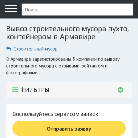
Меню
Главная
Вывоз строительного мусора пухто,
Вопрос юристу
контейнером в Армавире
Армавир
Строительный мусор
ПОЛЬЗОВАТЕЛЯМ
в Армавире зарегистрированы 3 компании по вывозу
строительного мусора с отзывами, рейтингом и
Компании
фотографиями
Экоблог
ФИЛЬТРЫ
КОМПАНИЯМ
Личный кабинет
Воспользуйтесь сервисом заявок
© 2026 Все права защищены
Отправить заявку