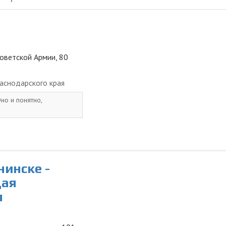
Советской Армии, 80
аснодарского края
но и понятно,
нинске -
щая
я