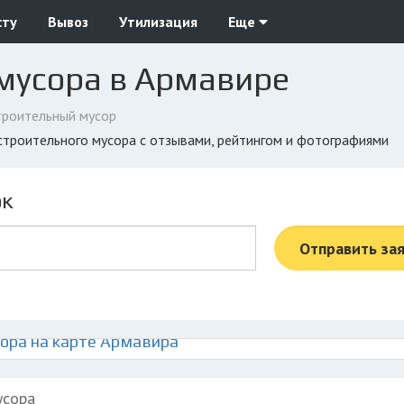
сту
Вывоз
Утилизация
Еще
 мусора в Армавире
троительный мусор
 строительного мусора с отзывами, рейтингом и фотографиями
ок
Отправить за
ора на карте Армавира
усора