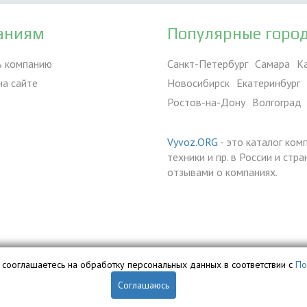
аниям
Популярные горо
ь компанию
Санкт-Петербург
Самара
К
на сайте
Новосибирск
Екатеринбург
Ростов-на-Дону
Волгоград
Vyvoz.ORG
- это каталог ком
техники и пр. в России и ст
отзывами о компаниях.
вы сооглашаетесь на обработку персональных данных в соответствии с
По
Соглашаюсь
обственностью ООО «Профит» и охраняется законом.