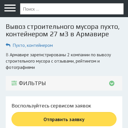
Меню
Главная
Вывоз строительного мусора пухто,
Вопрос юристу
контейнером 27 м3 в Армавире
Армавир
Пухто, контейнером
ПОЛЬЗОВАТЕЛЯМ
в Армавире зарегистрированы 2 компании по вывозу
строительного мусора с отзывами, рейтингом и
Компании
фотографиями
Экоблог
ФИЛЬТРЫ
КОМПАНИЯМ
Личный кабинет
Воспользуйтесь сервисом заявок
© 2026 Все права защищены
Отправить заявку