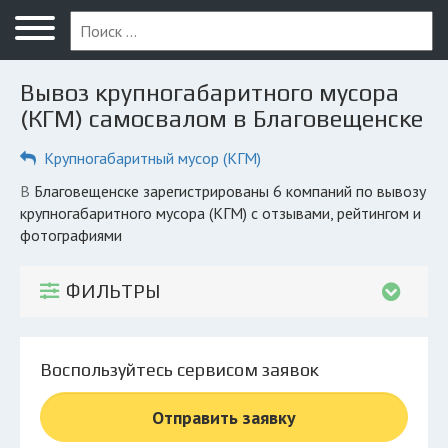
Меню
Главная
Вывоз крупногабаритного мусора
Вопрос юристу
(КГМ) самосвалом в Благовещенске
Благовещенск
Крупногабаритный мусор (КГМ)
ПОЛЬЗОВАТЕЛЯМ
в Благовещенске зарегистрированы 6 компаний по вывозу
крупногабаритного мусора (КГМ) с отзывами, рейтингом и
Компании
фотографиями
Экоблог
ФИЛЬТРЫ
КОМПАНИЯМ
Личный кабинет
Воспользуйтесь сервисом заявок
© 2026 Все права защищены
Отправить заявку