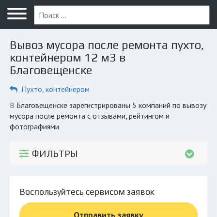
Меню
Главная
Вывоз мусора после ремонта пухто,
Вопрос юристу
контейнером 12 м3 в
Благовещенске
Благовещенск
Пухто, контейнером
ПОЛЬЗОВАТЕЛЯМ
Компании
в Благовещенске зарегистрированы 5 компаний по вывозу
мусора после ремонта с отзывами, рейтингом и
Экоблог
фотографиями
КОМПАНИЯМ
ФИЛЬТРЫ
Личный кабинет
© 2026 Все права защищены
Воспользуйтесь сервисом заявок
Отправить заявку