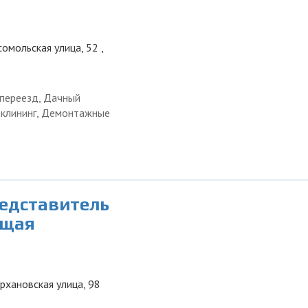
омольская улица, 52 ,
 переезд, Дачный
и клининг, Демонтажные
редставитель
ющая
урхановская улица, 98