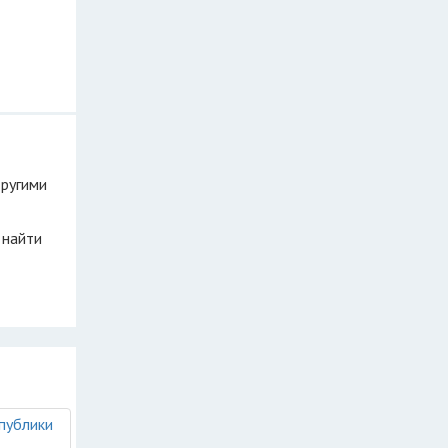
другими
 найти