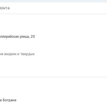
монта
иллерийская улица, 20
ция жидких и твердых
ца Богдана