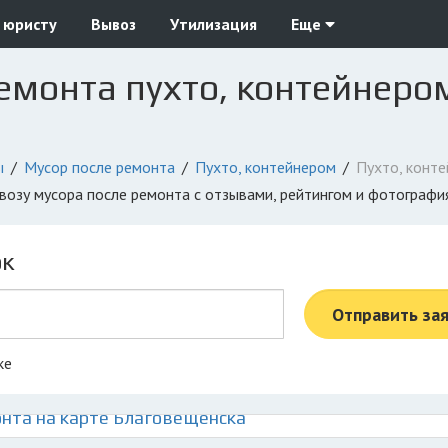
 юристу
Вывоз
Утилизация
Еще
емонта пухто, контейнером
ы
Мусор после ремонта
Пухто, контейнером
Пухто, конт
ывозу мусора после ремонта с отзывами, рейтингом и фотографи
ок
Отправить за
ке
нта на карте Благовещенска